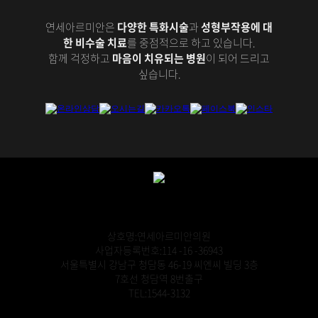
연세아르미안은
다양한 특화시술
과
성형부작용에 대
한 비수술 치료
를 중점적으로 하고 있습니다.
함께 걱정하고
마음이 치유되는 병원
이 되어 드리고
싶습니다.
상호명:연세아르미안의원
사업자등록번호:114 -16 -36943
서울특별시 강남구 청담동 46-19 씨엔씨 빌딩 3층
7호선 청담역 8번출구
TEL:1544-3132