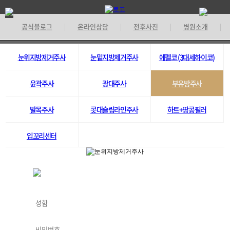
공식블로그
온라인상담
전후사진
병원소개
|
|
|
|
기
눈위지방제거주사
눈밑지방제거주사
에펠코 (3대세하이코)
윤곽주사
광대주사
부유방주사
발목주사
콧대슬림라인주사
하트+땅콩필러
입꼬리센터