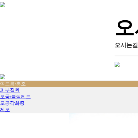
오
오시는길
여드름/홍조
피부질환
모공/블랙헤드
모공각화증
제모