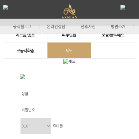
공식블로그
온라인상담
전후사진
병원소개
|
|
|
|
여드름/홍조
피부질환
모공/블랙헤드
기
모공각화증
제모